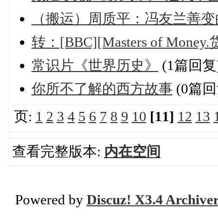
（搬运）周质平：冯友兰善变
转：[BBC][Masters of Mone
常识片《世界历史》
(1篇回复
你所不了解的西方故事
(0篇回
页:
1
2
3
4
5
6
7
8
9
10
[11]
12
13
查看完整版本:
内在空间
Powered by
Discuz! X3.4 Archive