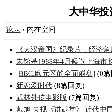
大中华投资网
论坛
› 内在空间
《大汉帝国》纪录片，经济角
朱镕基1988年4月候选上海市
[BBC:欧元区的全面崩盘]
(0篇
新恋爱时代
(8篇回复)
武林外传电影版
(7篇回复)
戴旭 央视《讲武堂》 近代中