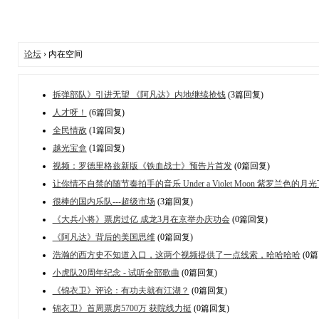
论坛
› 内在空间
拆弹部队》引进无望 《阿凡达》内地继续抢钱
(3篇回复)
人才呀！
(6篇回复)
全民情敌
(1篇回复)
越光宝盒
(1篇回复)
视频：罗德里格兹新版《铁血战士》预告片首发
(0篇回复)
让你情不自禁的随节奏拍手的音乐 Under a Violet Moon 紫罗兰色的月光
很棒的国内乐队---超级市场
(3篇回复)
《大兵小将》票房过亿 成龙3月在京举办庆功会
(0篇回复)
《阿凡达》背后的美国思维
(0篇回复)
浩瀚的西方史不知道入口，这两个视频提供了一点线索，哈哈哈哈
(0
小虎队20周年纪念 - 试听全部歌曲
(0篇回复)
《锦衣卫》评论：有功夫就有江湖？
(0篇回复)
锦衣卫》首周票房5700万 获院线力挺
(0篇回复)