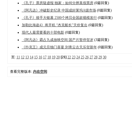
《孔子》票房疑虚报 独家：如何分辨真假票房
(0篇回复)
《阿凡达》冲破影史纪录 中国成好莱坞A级市场
(0篇回复)
《孔子》接手大银幕 2500个拷贝全国超规模发行
(0篇回复)
加勒比海盗4》将开机 “杰克船长”天价复出
(0篇回复)
现代人最需要看的十部电影
(0篇回复)
《阿凡达》霸占九成放映空间 国产片暂停贺岁
(3篇回复)
《扑克王》成元旦独门喜宴 刘青云古天乐贺新年
(0篇回复)
页:
11
12
13
14
15
16
17
18
19
20
[21]
22
23
24
25
26
27
28
29
30
查看完整版本:
内在空间