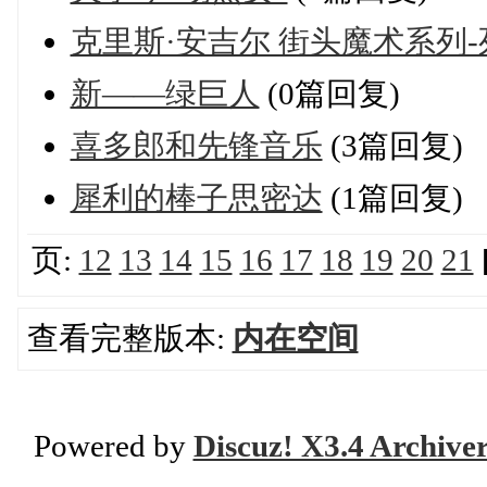
克里斯·安吉尔 街头魔术系列
新——绿巨人
(0篇回复)
喜多郎和先锋音乐
(3篇回复)
犀利的棒子思密达
(1篇回复)
页:
12
13
14
15
16
17
18
19
20
21
查看完整版本:
内在空间
Powered by
Discuz! X3.4 Archive