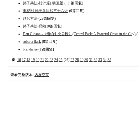
孙子兵法-始计篇( 动画版）
(1篇回复)
电视剧 孙子兵法和三十六计
(0篇回复)
贴歌方法
(29篇回复)
孙子兵法 视频
(0篇回复)
Dan Gibson -《纽约中央公园》(Central Park: A Peaceful Oasis in the City)
roberta flack
(0篇回复)
brenda lee
(1篇回复)
页:
16
17
18
19
20
21
22
23
24
25
[26]
27
28
29
30
31
32
33
34
35
查看完整版本:
内在空间