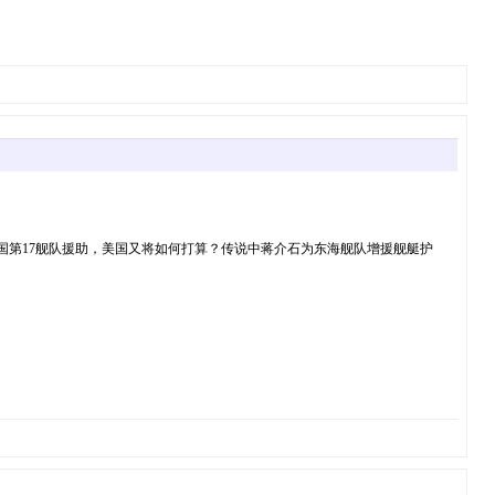
美国第17舰队援助，美国又将如何打算？传说中蒋介石为东海舰队增援舰艇护