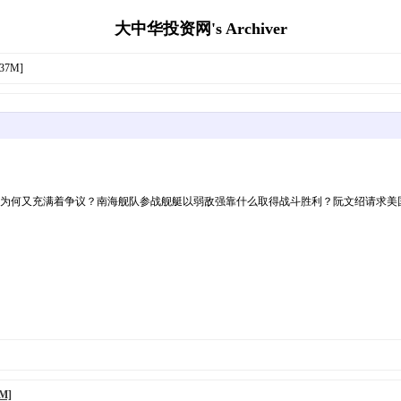
大中华投资网's Archiver
37M]
一枪为何又充满着争议？南海舰队参战舰艇以弱敌强靠什么取得战斗胜利？阮文绍请求
M]