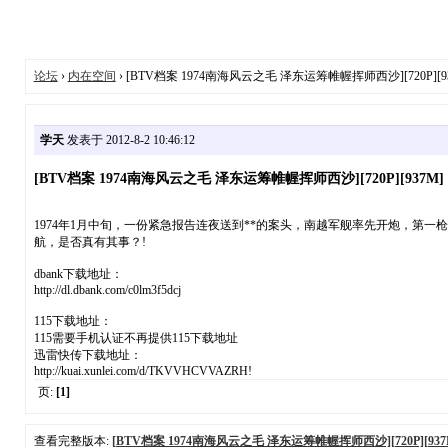
论坛
›
内在空间
› [BTV档案 1974南海风云之毛 泽东运筹帷幄挥师西沙][720P][9
学天
发表于 2012-8-2 10:46:12
[BTV档案 1974南海风云之毛 泽东运筹帷幄挥师西沙][720P][937M]
1974年1月中旬，一份紧急报告连夜送到**的案头，南越军舰率先开炮，第
航，是否真有其事？!
dbank下载地址：
http://dl.dbank.com/c0lm3f5dcj
115下载地址：
115需要手机认证不再提供115下载地址
迅雷快传下载地址：
http://kuai.xunlei.com/d/TKVVHCVVAZRH!
页:
[1]
查看完整版本:
[BTV档案 1974南海风云之毛 泽东运筹帷幄挥师西沙][720P][937