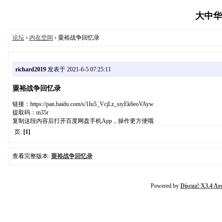
大中华投
论坛
›
内在空间
› 粟裕战争回忆录
richard2019
发表于 2021-6-5 07:25:11
粟裕战争回忆录
链接：https://pan.baidu.com/s/1Iu5_VcjLz_siyEk6eoVAyw
提取码：m35r
复制这段内容后打开百度网盘手机App，操作更方便哦
页:
[1]
查看完整版本:
粟裕战争回忆录
Powered by
Discuz! X3.4 Ar