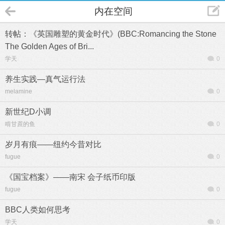
内在空间
转帖：《英国雕塑的黄金时代》(BBC:Romancing the Stone
The Golden Ages of Bri...
学天
0
养生实践—真气运行法
melamine
0
新世纪D小调
啃甘蔗的鱼
0
岁月有痕——纽约今昔对比
fugue
0
《国宝档案》——南宋 会子纸币印版
fugue
0
BBC人类如何思考
学天
0