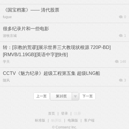
《国宝档案》—— 清代股票
fugue
0
很多纪录片和一些电影
游牧京城
1
转：[宗教的荒谬][展示世界三大教现状根源 720P-BD]
[RMVB/1.19GB][英语中字][快传]
学天
146
CCTV《魅力纪录》超级工程第五集 超级LNG船
随风
3
上一页
第10页
下一页
首页
|
登录
|
注册
标准版
|
触屏版
|
电脑版
|
客户端
© Comsenz Inc.