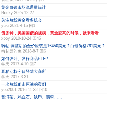
黄金白银市场流通量统计
Rocky
2025-12-27
关注短线黄金看多机会
yuki
2021-4-15 回1
债务钟，美国国债的规模，黄金恐高的时候，就来看看
xboy
2010-10-24 回45
转帖-调整后的金价应该是16450美元？白银价格761美元？
啃甘蔗的鱼
2018-8-7 回6
如何设计、发行商品ETF?
学天
2017-4-10 回7
豆粕期权今日登陆大商所
学天
2017-3-31
一次短线狙击原油的案例
yee2001
2016-11-23 回10
普洱茶、鸡血石、钱币、翡翠……
fugue
2013-7-2 回33
“找骂”之黄金1500
fugue
2015-8-9 回17
1974-1976黄金调整
xuyuxm
2013-4-13 回15
1
2
3
4
.. 231