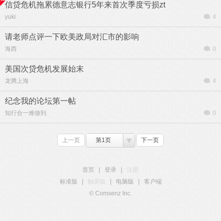
信贷危机拖累德意志银行5年来首次季度亏损zt
yuki
4
请老师点评一下欧美政局对汇市的影响
海西
0
美国次贷危机发展始末
龙腾上海
4
纪念我的论坛第一帖
知行合一难做到
0
上一页
第1页
下一页
首页
|
登录
|
注册
标准版
|
触屏版
|
电脑版
|
客户端
© Comsenz Inc.