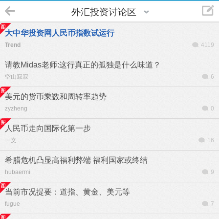
外汇投资讨论区
大中华投资网人民币指数试运行
Trend
4119
请教Midas老师:这行真正的孤独是什么味道？
空山寂寂
6
美元的货币乘数和周转率趋势
zyzheng
0
人民币走向国际化第一步
一文
16
希腊危机凸显高福利弊端 福利国家或终结
hubaermi
9
当前市况提要：道指、黄金、美元等
fugue
7