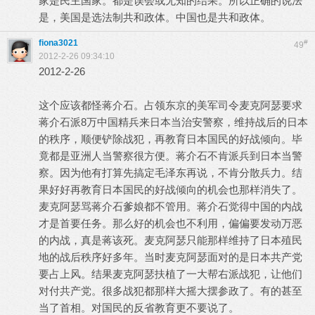
家是民主国家。都是误会或无知的结果。所以正确的说法
是，美国是选法制共和政体。中国也是共和政体。
fiona3021
#
49
2012-2-26 09:34:10
2012-2-26
这个应该都怪蒋介石。占领东京的美军司令麦克阿瑟要求
蒋介石派8万中国精兵来日本当治安警察，维持战后的日本
的秩序，顺便铲除战犯，再教育日本国民的好战倾向。毕
竟都是亚洲人当警察很方便。蒋介石不肯派兵到日本当警
察。因为他有打算先搞定毛泽东再说，不肯分散兵力。结
果好好再教育日本国民的好战倾向的机会也那样消失了。
麦克阿瑟骂蒋介石爹娘都不管用。蒋介石觉得中国的内战
才是首要任务。那么好的机会也不利用，偏偏要发动万恶
的内战，真是蒋该死。麦克阿瑟只能那样维持了日本殖民
地的战后秩序好多年。当时麦克阿瑟面对的是日本共产党
要占上风。结果麦克阿瑟扶植了一大帮右派战犯，让他们
对付共产党。很多战犯都那样大摇大摆参政了。有的甚至
当了首相。对国民的反省教育更不要说了。