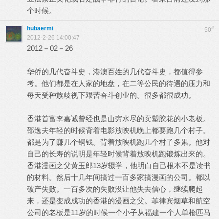
个时候。
hubaermi
#
50
2012-2-26 14:00:47
2012－02－26
华侨的几代奋斗史，港澳百姓的几代奋斗史，都值得参
考。他们都是在人家的地盘，在二等公民的待遇的压力和
每天受种族歧视下艰苦奋斗创业的。很多都很成功。
香港首富李嘉诚曾经也是山穷水尽的卖塑胶花的小老板。
邵逸夫年轻的时候背着电影放映机晚上都要跑几个村子。
都是为了赚几个铜钱。背着放映机跑几个村子多累。他对
自己的长寿的说明是年轻时候背着放映机跑锻炼出来的。
香港漫画之父黄玉郎13岁辍学，他明白自己根本不是读书
的材料。然后十几年间搞过一百多家搞漫画的公司。都以
破产失败。一百多次的失败没让他失去信心，继续爬起
来，还是变成成功的香港的漫画之父。菲律宾烟草和航空
公司的老板是11岁的时候一个小子从福建一个人单枪匹马