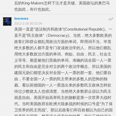
后的King-Makers怎样下注才是关键。美国政坛的奥巴马
也如此，布什也如此。
livermore
#
48
2012-2-26 00:32:04
美国一直是“选法制共和政体”(Constitutional Republic)。一
直不是“民主政体”（Democracy)。当然，绝大多数欧美的
政客们和群众都乱用政治方面的单词。即用词不当。毕竟
绝大多数的人都不是专门攻读政治学的人。所以他们都乱
用绝大多数政治方面的单词。例如。自由，民主，社会主
义等等。都是被他们歪曲的单词。准确的说全国一人一票
的民主和自由是完全对立的两个政治学概念。所以美国的
建国元勋们都坚决反对全国一人一票的那一套。他们要自
由，不要全国一人一票的民主带来的多数人的恐怖的独
裁。看以前德国的一人一票选出来的多数民主政体怎样款
待过少数犹太人也很清楚。当然绝大多数群众误以为民主
就是自由。美国开始高举民主的旗帜是第一次世界大战时
代。当时美国政府在欧洲大陆参战的时候的口号是“为了保
卫世界的民主而战”。那以后政客们和百姓都以为自己的国