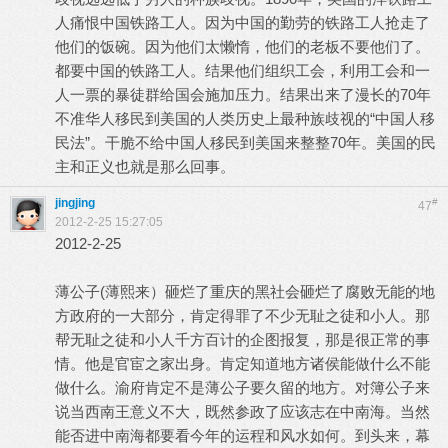
人痛恨中国铁路工人。因为中国的勤劳的铁路工人抢走了
他们的饭碗。因为他们太懒惰，他们的老板不要他们了。
都要中国的铁路工人。结果他们组织工会，利用工会和一
人一票的暴徒群给国会施加压力。结果出来了漫长的70年
不准华人移民到美国的人类历史上最种族歧视的“中国人移
民法”。干脆不给中国人移民到美国来整整70年。美国的民
主和正义也就是那么回事。
jingjing
#
47
2012-2-25 15:27:05
2012-2-25
薄公子(薄熙来）砸烂了重庆的黑社会砸烂了腐败无能的地
方政府的一大部分，肯定得罪了不少无耻之徒和小人。那
帮无耻之徒和小人千方百计的企图报复，那是很正常的事
情。他是官宦之家出身。肯定知道地方诸侯能做什么不能
做什么。渝府肯定不是薄公子要久留的地方。对簿公子来
说当西南王意义不大，既然参政了应该志在中南海。当然
能否进中南海都要看今年的运程和风水如何。到头来，幕