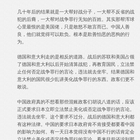
几十年后的结果就是一大帮好战分子，一大帮不反省的战
犯的后裔，一大帮对战争罪行无知的百姓。其实那帮浑球
心里最恨的是美国佬，只是敢怒不敢言而已。中国人善
良，他们就觉得可以欺负。根本是欺善怕恶的恶狗的行
为。
德国和意大利走的是相反的道路。战后的苏联和美国占领
了德国和意大利以后开始清算战犯，再教育国民，立法禁
止任何否定战争罪行的言论，违法就去坐牢。结果德国和
意大利的国民很少乱讲美化战争罪行的东西。政客们更不
敢说。
中国政府真的不想看那些混账政客们胡说八道的话，应该
正式要求日本立即立法禁止美化或否定战争罪行的言论。
违法就去坐牢。这个要求不过分。战后的德国和意大利都
有这种法律。中国的要求日本政府肯不肯接受都要看中国
的影响力如何。有一天日本觉得没有中国不行的话肯定会
立法禁止美化或否定战争罪行的言论。看来目前还没到那