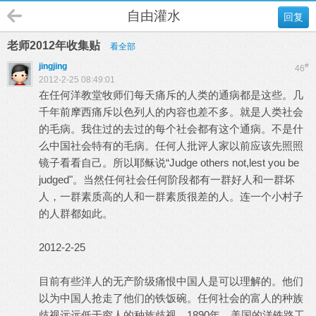
自由灌水
回复
老师2012年收集贴
看全部
jingjing
#
46
2012-2-25 08:49:01
在任何洋教堂牧师们每天痛斥的人类的通病都是这些。几
千年前摩西痛斥以色列人的内容也差不多。就是人类社会
的毛病。我住过的去过的每个社会都有这个通病。不是什
么中国社会特有的毛病。任何人批评人家以前应该先照照
镜子看看自己。所以耶稣说“Judge others not,lest you be
judged"。当然任何社会任何阶段都有一群好人和一群坏
人，一群素质高的人和一群素质很差的人。连一个小村子
的人群都如此。
2012-2-25
目前有些洋人的无产阶级痛恨中国人是可以理解的。他们
以为中国人抢走了他们的铁饭碗。任何社会的富人的种族
歧视远远低于穷人的种族歧视。1890年，美国的洋铁路工