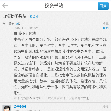
投资书籍
回复
白话孙子兵法
看全部
mjy
楼主
点击重新加载
2007-1-11 19:39:46
收藏
白话孙子兵法
本书分为两个部分。第一部分评述《孙子兵法》在战争规
律、军事谋略、军事哲学、军事心理学、军事地利学诸多
领域中所表现出的深遂思想及其对古今中外军事、政治、
外交、经济的深远影响；第二部分对《孙子兵法》十三篇
原文进行注译，并逐篇归纳为若干要点进行较详细地解
说。其显著特点，一是把艰涩难懂的古文用深入浅出、通
俗流畅的语言白话化。二是把舍事取义的抽象概括的理论
用大量的战例、故事、生活实践具体化。融理论性、思想
性、知识性和趣味性于一体，因而具有较强的可读性和实
用性。
附件:
您需要
登录
才可以下载或查看附件。没有帐号？
注册
公平2008
沙发