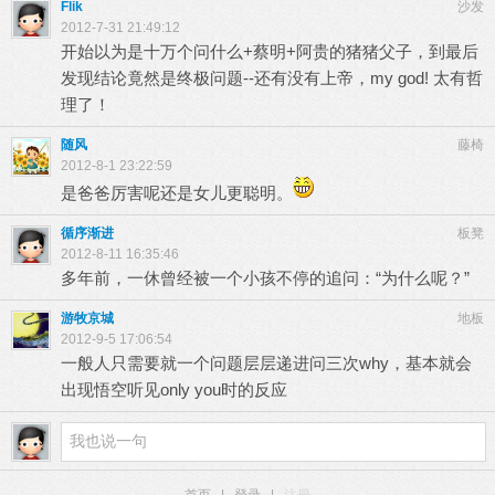
Flik
沙发
2012-7-31 21:49:12
开始以为是十万个问什么+蔡明+阿贵的猪猪父子，到最后
发现结论竟然是终极问题--还有没有上帝，my god! 太有哲
理了！
随风
藤椅
2012-8-1 23:22:59
是爸爸厉害呢还是女儿更聪明。
循序渐进
板凳
2012-8-11 16:35:46
多年前，一休曾经被一个小孩不停的追问：“为什么呢？”
游牧京城
地板
2012-9-5 17:06:54
一般人只需要就一个问题层层递进问三次why，基本就会
出现悟空听见only you时的反应