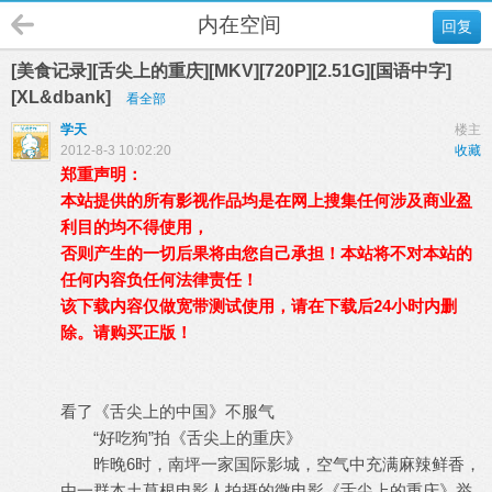
内在空间
回复
[美食记录][舌尖上的重庆][MKV][720P][2.51G][国语中字]
[XL&dbank]
看全部
学天
楼主
2012-8-3 10:02:20
收藏
郑重声明：
本站提供的所有影视作品均是在网上搜集任何涉及商业盈
利目的均不得使用，
否则产生的一切后果将由您自己承担！本站将不对本站的
任何内容负任何法律责任！
该下载内容仅做宽带测试使用，请在下载后24小时内删
除。请购买正版！
看了《舌尖上的中国》不服气
“好吃狗”拍《舌尖上的重庆》
昨晚6时，南坪一家国际影城，空气中充满麻辣鲜香，
由一群本土草根电影人拍摄的微电影《舌尖上的重庆》举