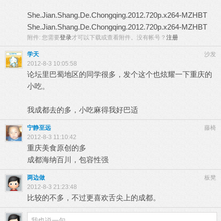
She.Jian.Shang.De.Chongqing.2012.720p.x264-MZHBT
She.Jian.Shang.De.Chongqing.2012.720p.x264-MZHBT
附件:
您需要
登录
才可以下载或查看附件。没有帐号？
注册
学天
沙发
2012-8-3 10:05:58
论坛里巴蜀地区的同学很多，发个这个也炫耀一下重庆的
小吃。
我成都去的多，小吃麻得我好巴适
宁静至远
藤椅
2012-8-3 11:10:42
重庆美食原创的多
成都海纳百川，包容性强
两边做
板凳
2012-8-3 21:23:48
比较的不多，不过更喜欢舌尖上的成都。