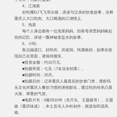
4、江湖菜
好吃嘴DJ飞飞哥出镜，讲述与父亲的饮食故事，诠释
重庆人大口吃肉、大口喝酒的江湖情义。
5、泡菜
每个人身边都有一位泡菜妈妈。拍客母亲贾妈妈唤起
你的记忆，讲述一瓢神秘老盐水的故事。
6、小吃
)
取点磁器口、好吃街、洪崖洞。纯属偷拍，如果你发
现自己在里面，请保持微笑。
■投资金额：约10万元。
■拍摄班底：七见（7名业余拍客）。
■拍摄时间：20天。
■拍摄目的：记录重庆人最真实的饮食门类，透析码
头文化对重庆人餐饮习惯的潜移默化，通过吃的传承凸显
火辣、厚重的气质。
■电影片长：6集55分钟（含片头、主题曲等）。主题
曲《重庆味道》，本土音乐人许科创作，摇滚加民谣风
格。