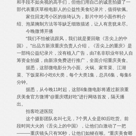
和手段不如央视的高手们，但他们用自己的诚意拍摄了一
部代表重庆草根电影人的公益性美食纪录片，值得钦佩。
家住回龙湾小区的徐琦认为，影片中对小面作料介
绍、泡菜腌制方法等等缺乏细致描述，让人有意犹未尽。
今晚微博开播
“我们不怕被说跟风，我们就是要回敬《舌尖上的中
国》。”出品方新浪重庆负责人介绍，《舌尖上的重庆》是
一部纯公益纪录片，没有植入广告，由7名非职业年轻人自
筹资金拍摄，由新浪免费进行推广，全面介绍重庆美食。
据悉，这部微电影分为小面、火锅、家常菜、江湖
菜、下饭菜和小吃6大类，每个大类1集，总共6集，每集6
分钟。
据悉，从今晚11时起，这部6集微电影将通过新浪重
庆美食官方微博“@重庆嘿好吃”进行网络首发，隔天播
出。
拍客吃进医院
这个摄影团队名叫七见，7个男人全是80后吃货。前
段时间大火的《舌尖上的中国》，让他们白激动了一把
———重庆镜头只有90秒，让他们如鲠在喉。“重庆美食啷