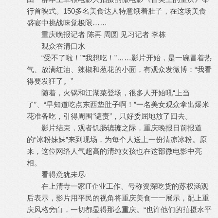
行首映式。150多名美食达人特意饿着肚子，在这场美食
盛宴中挑战味觉极限……
重庆晚报记者 陈再 周圆 见习记者 李栋
观众吞清口水
“受不了啦！”“我想吃！”……影片开始，是一碗冒着热
气、放满红油、辣椒和葱花的小面，有观众发微博：“我看
得要发狂了。”
随着，火锅和江湖菜登场，很多人开始吼“上当
了”、“早知道吃点东西垫肚子啊！”一名美女观众拿出爆米
花准备吃，引得周围“谴责”，只好委屈地放了回去。
影片结束，观者饥肠辘辘之际，重庆晚报日前报道
的“冰粉妹妹”来到现场，为每个人送上一份清凉冰粉。原
来，这位网络人气超高的清纯女孩也在这部微电影中亮
相。
看得意犹未尽
!
在上清寺一家IT企业工作、号称资深吃货的苏权涵观
后表示，影片用平民的视角将重庆美食一一展示，配上重
庆风格旁白，一切都显得那么重庆。“也许他们的拍摄水平