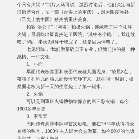
个只有火锅？”制片人马可说，激烈讨论后，他们决定与新
浪微博合作，拍一部《舌尖上的重庆》，最大限度弥补
《舌尖上的中国》缺失的重庆美食。
拍客“侯公子”（网名）拍摄火锅，连续吃了两个礼拜
火锅，最后吃出肠胃炎进了医院。“其中有个晚上，我连续
吃了5顿，半夜2点终于吃完了，还是因为停电了。
七见坦陈，“我们做菜确实不专业，但我们拍的是一种
感情、一种文化。
1、小面
早面代表板凳面和晚面代表猫儿面现身。“凌晨3点，
夜猫子扎堆儿的猫儿面慢慢安静下来。就在同一时刻，板
凳面老板为新一天的生意烧上了第一锅水。
2、火锅
可以见到重庆火锅博物馆保存的唐三彩火锅，迄今
1600多年历史。
3、家常菜
民间传奇厨神李跃华首次触电。他在1974年获得特级
厨师的称号，1983年去人民大会堂做菜。如今80岁的他隐
于市井，为家人做菜。