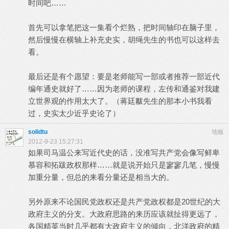
时间吧……
首先可以拿笔把这一集看个烂熟，把时间轴印在脑子里，
然后慢慢在横轴上补充史实，胡绳先生的书也可以这样去
看。
最后还是有个愿望：要是老师能写一部或者推荐一部近代
编年通史就好了……因为老师的课程，左传和通鉴对我建
立世界观的作用太大了。（蒋廷黻先生的那本小书我看
过，史实太少近乎史论了）
solidtu
地板
2012-9-23 15:27:31
如果司马温公来写近代史的话，没准写共产党会像写鲜卑
慕容和拓跋政权那样……就是说开始只是寥寥几笔，慢慢
加重分量，但总的来看分量还是相当大的。
另外原来不论国民党政权还是共产党政权都是20世纪的大
政府主义的分支。大政府思路的来历应该就扯得更远了，
各国精英当时几乎都有大政府主义的倾向，北洋政府的精