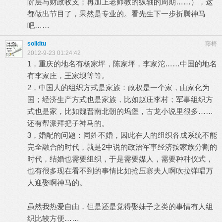
阶层与财政收支；再加上老师教的纵轴的周期……），这
都做出节目了，果然是专业的。看先生下一步折腾神马
吧……
solidtu
藤椅
2012-9-23 01:24:42
1，重庆的地名有杨家坪，陈家坪，李家沱……中国的地名
有李家庄，王家坝等等。
2，中国人的组织方式是家族：政权是一个家，由家化为
国；经济生产方式也是家族，比如赵庄李村；军事组织方
式也是家，比如魏晋南北朝的坞堡，古龙小说里很多……
还有帮派拜把子神马的。
3，婚配的问题：同姓不婚，因此在人的组织各成系统不能
完全融合的时代，就是2中说的政治军事经济按家族分割的
时代，结婚也需要组织，于是需要媒人，需要种种仪式，
也有很多现在看不到的事情比如抢压寨夫人啊吹拉弹唱万
人迎娶啊神马的。
虽然我热爱自由，但是还是觉得娶妹子之类的事情有人组
织比较方便……