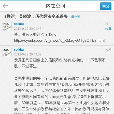
内在空间
回复
（搬运）吴晓波：历代经济变革得失
看全部
solidtu
楼主
2012-9-22 20:01:43
收藏
咦，没有人搬运么？我来
http://v.youku.com/v_show/id_XMzgwOTg3OTE2.html
solidtu
沙发
2012-9-22 20:49:39
发觉王荆公画像上的眉眼和朱总有点神似……不敬啊不
敬，罪过罪过。
吴先生讲到的每一个点我以前都有想过，但是他总比我快
几步（比如上次想通的文景/太康/元嘉/开皇/贞观之治为神
马来的这么快，我突然体会到是战乱与和平对农业和工商
业的影响不同造成的，而吴先生总结说10年不折腾就小
康，30年就盛世，50年就是世界第一；比如中央地方和外
族，三位一体的政权与社会的关系；比如政府规模与官僚