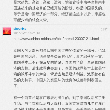
是大趋势。高铁，高速，运河，输油管等中南半岛和南中
国连起来的基建目前已经开始的阶段。都是中国带头的。
等于是南中国经济的一部分。经济都连起来以后，摩擦也
可能少点的机会大些。
phoenixc
#
189
2014-5-20 10:01:16
http://www.china-midas.cn/bbs/thread-20007-2-1.html
泰国人的大部分都是从南中国过来的傣族的一部分。也算
是中国的远亲。说是皇帝炎帝时代的，蚩尤部落的一支。
泰国基本上不存在反华的情绪。泰国的华裔一直是泰国经
济的支柱。后来政界也参加了。泰国的政界基本上都是华
裔的派系斗争的舞台。背后当然是经济利益。派系都有自
己的支持群。中国人的窝里斗的优良传统都带到泰国去
了。
有一个前首相是在广东农村出生的。到了泰国以后买了出
生纸。当了首相以后有人爆料。泰国首富是前几年在澳门
赌场被大陆的杀手遇害的。华裔首富。杀手单枪匹马闯进