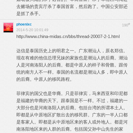
去赌场的贵宾厅杀了泰国首富，然后跑了。中国公安部还
是抓了杀手。
phoenixc
#
190
2014-5-20 10:01:49
http://www.china-midas.cn/bbs/thread-20007-2-1.html
达信是泰国历史上的明君之一。广东潮汕人，原名郑信。
现在有难的他信总理兄妹的家族也是潮汕人的后裔。潮汕
人是河南洛阳人的后裔。都是中原人的样子和骨骼。跟传
统的南方人不一样。泰国的名流都是潮汕人多，即中原人
的后裔。中原人的移民路程。
菲律宾的国父也是华裔。只是菲律宾，马来西亚和印尼都
是福建的华裔的天下。跟泰国是不一样。不过，福建的一
大部分也是河南洛阳人的后裔。包括台湾的所谓本土人。
即都是从中原地区扩散出去的移民群。广东的一半人口都
是客家人。即都是从中原地区来的客人或外地人。都是河
南洛阳地区来的人群的后裔。包括国父孙中山先生的家