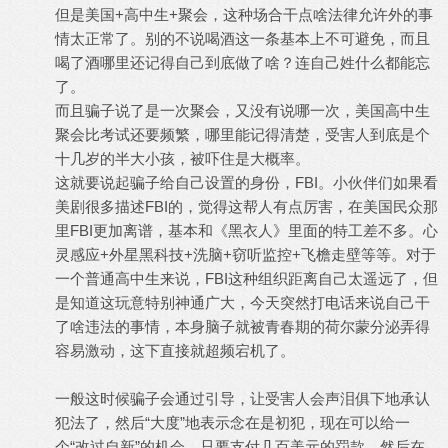
但是美国+高中生+聚会，这种场合干点啥法律允许外的事
情太正常了。别的不说喝酒这一条基本上不可避免，而且
喝了酒哪里还记得自己到底做了啥？连自己姓什么都能忘
了。
而且骗子说了是一次聚会，又没有说哪一次，美国高中生
聚会比考试还要频繁，哪里能记得清楚，受害人到底是个
十几岁的半大小孩，被吓住是大概率。
这就要说起骗子给自己设置的身份，FBI。小伙伴们如果看
美剧很多描述FBI的，觉得这帮人有点厉害，在美国民众那
里FBI更加离谱，基本和《黑衣人》里面的特工差不多。心
灵感应+外星黑科技+洗脑+窃听监控+飞檐走壁等等。对于
一个普通高中生来说，FBI这种组织距离自己太遥远了，但
是知道这玩意特别神通广大，今天突然打电话来说自己干
了啥违法的事情，本身脑子就被青春期的荷尔蒙分泌弄得
容易激动，这下直接就超频宕机了。
一般这时候骗子会通过引导，让受害人会声泪俱下地承认
犯法了，然后“大度”地表示念在是初犯，现在可以给一
个“改过自新”的机会。只要支付几百美元的罚款，然后在