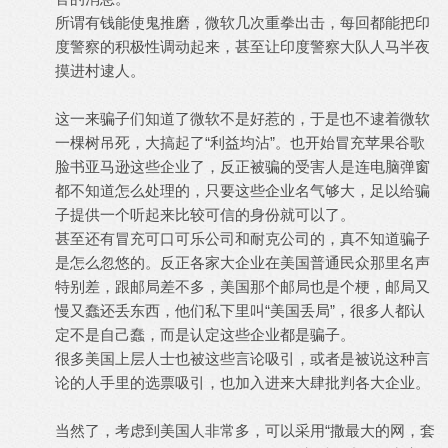
所谓有钱能使鬼推磨，微软几次重拳出击，每回都能把印
度警察的积极性调动起来，甚至让印度警察大队人马半夜
摸进村逮人。
这一来骗子们知道了微软不是好惹的，于是也不逮着微软
一棵树吊死，大搞起了“利益均沾”。也开始冒充苹果谷歌
脸书亚马逊这些企业了，反正被骗的受害人是连电脑弹窗
都不知道怎么处理的，只要这些企业名气够大，足以给骗
子提供一个听起来比较可信的身份就可以了。
甚至还有冒充可口可乐公司和耐克公司的，真不知道骗子
是怎么忽悠的。反正各家大企业在美国普通民众那里名声
特别差，跟邮局差不多，美国那个邮局也是个梗，邮局又
慢又蠢还丢东西，他们私下里叫“美国丢局”，很多人都认
定不是自己蠢，而是认定这些企业都是骗子。
很多美国上层人士也被这些言论吸引，或者是被说这种言
论的人手里的选票吸引，也加入进来大肆批判各大企业。
当然了，考虑到美国人非常多，可以采用“撒最大的网，套