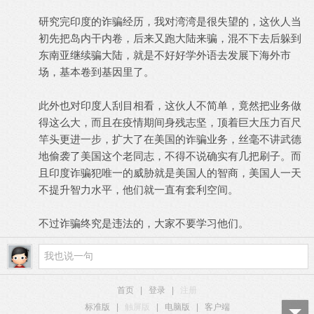
研究完印度的诈骗经历，我对湾湾是很失望的，这伙人当
初先把岛内干内卷，后来又跑大陆来骗，混不下去后躲到
东南亚继续骗大陆，就是不好好学外语去发展下海外市
场，基本卷到基因里了。
此外也对印度人刮目相看，这伙人不简单，竟然把业务做
得这么大，而且在疫情期间身残志坚，顶着巨大压力百尺
竿头更进一步，扩大了在美国的诈骗业务，丝毫不讲武德
地偷袭了美国这个老同志，不得不说确实有几把刷子。而
且印度诈骗犯唯一的威胁就是美国人的智商，美国人一天
不提升智力水平，他们就一直有套利空间。
不过诈骗终究是违法的，大家不要学习他们。
首页
|
登录
|
注册
标准版
|
触屏版
|
电脑版
|
客户端