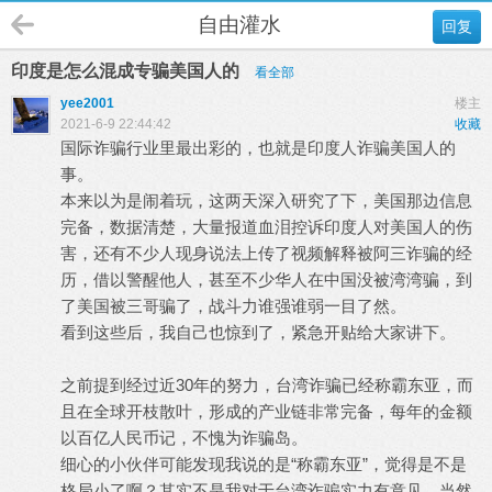
自由灌水
回复
印度是怎么混成专骗美国人的
看全部
yee2001
楼主
2021-6-9 22:44:42
收藏
国际诈骗行业里最出彩的，也就是印度人诈骗美国人的
事。
本来以为是闹着玩，这两天深入研究了下，美国那边信息
完备，数据清楚，大量报道血泪控诉印度人对美国人的伤
害，还有不少人现身说法上传了视频解释被阿三诈骗的经
历，借以警醒他人，甚至不少华人在中国没被湾湾骗，到
了美国被三哥骗了，战斗力谁强谁弱一目了然。
看到这些后，我自己也惊到了，紧急开贴给大家讲下。
之前提到经过近30年的努力，台湾诈骗已经称霸东亚，而
且在全球开枝散叶，形成的产业链非常完备，每年的金额
以百亿人民币记，不愧为诈骗岛。
细心的小伙伴可能发现我说的是“称霸东亚”，觉得是不是
格局小了啊？其实不是我对于台湾诈骗实力有意见，当然