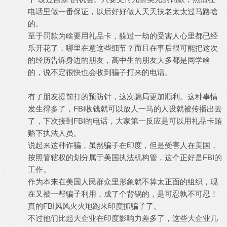
电话里做一番保证，以后好好做人天天扶老太太过马路啥
的。
至于罚款为啥要用礼品卡，躲过一劫的受害人心里都已经
乐开花了，哪里在意这些细节？而且在事后很可能把这次
的经历告诉身边的朋友，高中生的朋友大多都是同学啥
的，说不定很快也会收到骗子打来的电话。
有了朋友提前打的预防针，这次骗局更加顺利。这种事情
发生得多了，FBI收钱就可以放人一马的人设就被传播出去
了，下次接到FBI的电话，大家第一反应是可以用礼品卡贿
赂下执法人员。
说起来这种诈骗，虽然骗子在印度，但是受害人在美国，
按照管辖权的划分属于美国执法机构管，这个正好是FBI的
工作。
作为本来在美国人民群众里形象就不算太正面的组织，现
在又被一帮骗子利用，成了个背锅的，是可忍孰不可忍！
真的FBI风风火火地跑来印度抓骗子了。
不过他们比起大企业在印度影响力差多了，这些大企业几