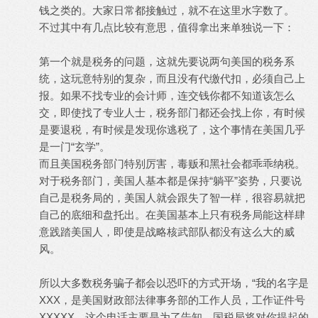
钱之类的。大家日常都接触过，就不在这里水字数了。
不过其中有几点比较有意思，值得拿出来单独说一下：
第一个就是税务的问题，这就先要说两句美国的税务系
统，这玩意特别的复杂，而且没有代缴代扣，必须自己上
报。如果不找专业的会计师，连交钱你都不知道该怎么
交，即使找了专业人士，税务部门都还会找上你，有时候
是要退税，有时候是发现你逃税了，这个事情在美国几乎
是一门“玄学”。
而且美国税务部门特别厉害，毒贩和黑社会都乖乖纳税。
对于税务部门，美国人基本都是保持“躺平”姿势，只要说
自己是税务局的，美国人就会跟失了智一样，很容易就把
自己的底细和盘托出。在美国基本上只有税务局能这样肆
意践踏美国人，即使是战略核武部队都没有这么大的威
风。
所以大多数税务骗子都会以恐吓的方式开场，“我的名字是
XXX，是美国财政部法律事务部的工作人员，工作证件号
XXXXX。这个电话主要是为了告知，国税局将对你提起的