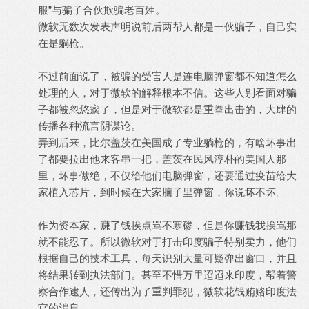
服”与骗子合伙欺骗老百姓。
微软无数次发表声明说前后两帮人都是一伙骗子，自己实
在是躺枪。
不过前面说了，被骗的受害人是连电脑弹窗都不知道怎么
处理的人，对于微软的解释根本不信。这些人别看面对骗
子都被忽悠瘸了，但是对于微软都是重拳出击的，大肆的
传播各种流言阴谋论。
弄到后来，比尔盖茨在美国成了专业躺枪的，有啥坏事出
了都要拉出他来客串一把，盖茨在民风淳朴的美国人那
里，坏事做绝，不仅给他们电脑弹窗，还要通过疫苗给大
家植入芯片，到时候在大家脑子里弹窗，你说坏不坏。
作为资本家，赚了钱挨点骂不寒碜，但是你赚钱我挨骂那
就不能忍了。所以微软对于打击印度骗子特别卖力，他们
根据自己的技术工具，每天识别大量可疑弹出窗口，并且
将结果转到执法部门。甚至不惜万里迢迢来印度，帮着警
察合作逮人，还传出为了重判罪犯，微软花钱贿赂印度法
官的消息。