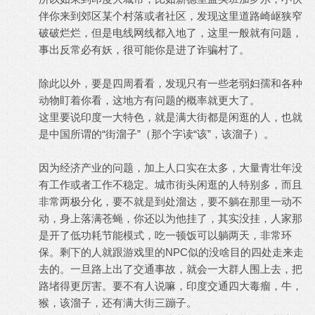
伴你来到郊区某个村落或者社区，发现这里道路崎岖狭窄
破破烂烂，但是电线网线都入地了，这里一般就有问题，
事出反常必有妖，很可能你是进了诈骗村了。
除此以外，要是四周看看，发现只有一些老弱妇孺和各种
动物盯着你看，这地方有问题的概率就更大了。
这里要说印度一大特色，就是满大街都是闲逛的人，也就
是中国所谓的“街溜子”（那个字读“该”，该溜子）。
因为经济产业的问题，加上人口实在太多，大量青壮年没
有工作或者工作不稳定。城市街头闲逛的人特别多，而且
非常两极分化，要不就是到处溜达，要不躺在那里一动不
动，身上落满苍蝇，你还以为他挂了，其实没挂，人家那
是开了低功耗节能模式，吃一顿饭可以躺两天，非常环
保。剩下的人就跟游戏里的NPC似的没啥目的四处走来走
去的。一旦路上出了交通事故，就会一大群人围上去，把
路堵得更厉害。要不有人说嘛，印度交通四大毒瘤，牛，
猴，该溜子，还有满大街三蹦子。