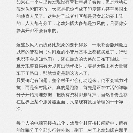
如果在一个村里你发现没有青壮年男子看你，但是老幼妇
孺对你紧盯不放。大概是把你当成了印度警方甚至美国来
的侦查人员了。这种村子或者社区都是男女老幼齐上阵
的，人人都有分工，老幼妇孺大多都是放风的，只要你安
静离开都不会有事的。
这些放风人员线路比想象的要长得多，一般都会撒到最近
城市的警察局（村附近的小警局基本上都被买通了，行动
也都不会通知他们），还在最近的大路岔口布下眼线。一
旦发现警察局有大规模出动就报告，要是大路上有大量警
车下了路口，那就肯定是朝这边来了。
只要确定有问题，整个村子都会行动起来，倒不会武力对
抗，而是全村跑路。真的是跑路，首先是正在忙活的诈骗
分子开始清理数据，把所有资料都删除掉，当然备份是存
在世界上某个服务器里面，只是现有数据清理的干干净
净。
每个人的电脑直接格式化，然后全村直接拉闸断电，所有
的诈骗分子全部步行往外跑，剩下一村子老幼妇孺在那里