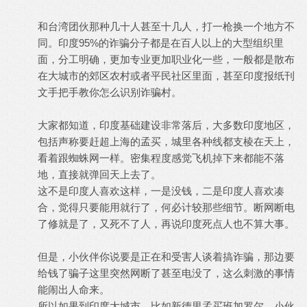
和台湾团伙那种几十人甚至十几人，打一枪换一个地方不
同。印度95%的诈骗分子都是在百人以上的大型组织里
面，分工明确，更加专业更加职业化一些，一般都是散布
在大城市的郊区农村或者平民社区里面，甚至印度报纸刊
文手把手教你怎么识别诈骗村。
大家都知道，印度基础建设非常落后，大多数印度地区，
包括声称要赶超上海的孟买，城里各种线都支棱在天上，
看着跟蜘蛛网一样。密集程度感觉飞机掉下来都能不落
地，直接就弹回天上去了。
这不是印度人喜欢这样，一是没钱，二是印度人喜欢凑
合，觉得只要能用就行了，何必计较那些细节。断网断电
了修就是了，又死不了人，再说印度死点人也不算大事。
但是，小伙伴你说要是正在和受害人谈着搞诈骗，那边要
给钱了骗子这里突然网断了甚至电没了，这么刺激的事情
能闹出人命来。
所以如果到印度大城市，比如新德里孟买班加罗尔，小伙