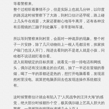
等着警察来。
整个过程听着事情不少，但是实际上也就几分钟，以印度
的路况这时候警察下了大路，到村口估计还早呢，路上碰
上几头牛在戏耍，大家还要耐心地等牛离开，还有各种没
有后视镜的三蹦子到处飙车，非常影响车速。
所以等到警察来到村里，会面对一种诡异的现象。整个村
子一片安静，除了几只动物街上一根人毛都没有，挨家挨
户敲门也没人开门，闯进去看到的不是老人就是小孩，问
啥都不说话就盯着你看。
进入前期锁定的目标房屋，就看见一排一排电话和网线
头，偶尔还有没法搬走的台式机，抽了一半还在冒烟的香
烟，喝了一半的茶都还是热的，想打开电脑看看，发现居
然村里没电。就算把电脑弄回去也发现连操作系统都没
有。
这时候警察估计就会有陷入了“人民战争的汪洋大海”的感
觉，绝大部分时候都扑个空，极其偶尔碰上艺高人胆大的
警察，一举摧毁诈骗团伙逮捕几十上百人。