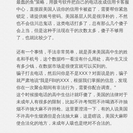
最蠢的鱼”策略，用拨号软件把自己的电话改成信用卡客服
中心，直接跟美国人说你的信用卡被盗了，需要帮你紧急
锁定，请提供账号密码。美国基层人民是很淳朴的，不然
也不会信川总鬼话，这类电话打多了，总有那么几个傻子
会上当，但是这种手法现在干的次数太多，傻子不够用
了，也就比较少了。
还有一个事情，手法非常简单，就是弄来美国高中生的姓
名和手机号，这个数据咋一看没有什么用处，高中生又没
有多少钱，在数据市场是很便宜就可以买到的。
骗子打去电话，然后问你是不是XXX？对面说是的，骗子
就严肃地说“我是FBI的XXX，根据我们掌握的信息，发现
你在一次聚会期间有非法行为，需要你配合调查。”
这个时候接电话的高中生估计就吓傻了，美国的法律对于
未成年人有很多的限制，比如不许考驾照不许喝酒不许抽
烟不许抽大麻不许持枪。这里要澄清一下，有的人说美国
不许高中生烟酒但是合法抽大麻，这是瞎说，美国大麻即
使合法化的地方，未成年人吸也是绝对不合法的。