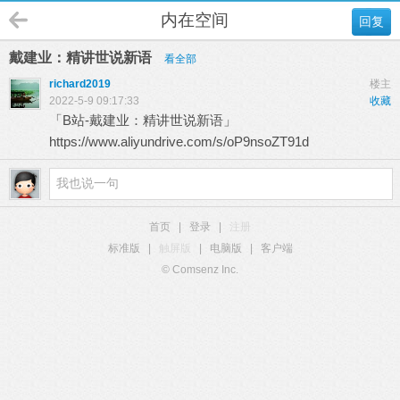
内在空间
回复
戴建业：精讲世说新语
看全部
richard2019
楼主
2022-5-9 09:17:33
收藏
「B站-戴建业：精讲世说新语」
https://www.aliyundrive.com/s/oP9nsoZT91d
首页
|
登录
|
注册
标准版
|
触屏版
|
电脑版
|
客户端
© Comsenz Inc.