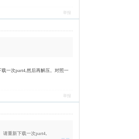
举报
一次part4,然后再解压。对照一
举报
重新下载一次part4,