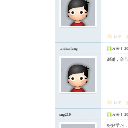
回复
tanhualang
发表于 201
谢谢，辛
回复
sug210
发表于 201
好好学习