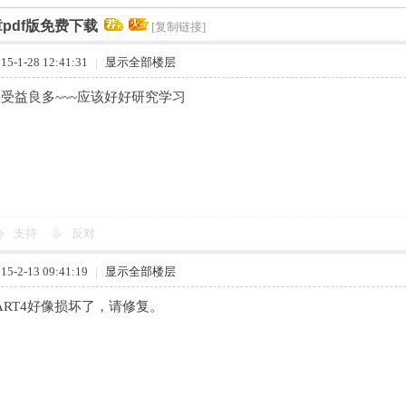
章pdf版免费下载
[复制链接]
5-1-28 12:41:31
|
显示全部楼层
受益良多~~~应该好好研究学习
支持
反对
5-2-13 09:41:19
|
显示全部楼层
ART4好像损坏了，请修复。