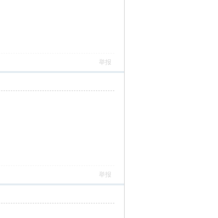
举报
举报