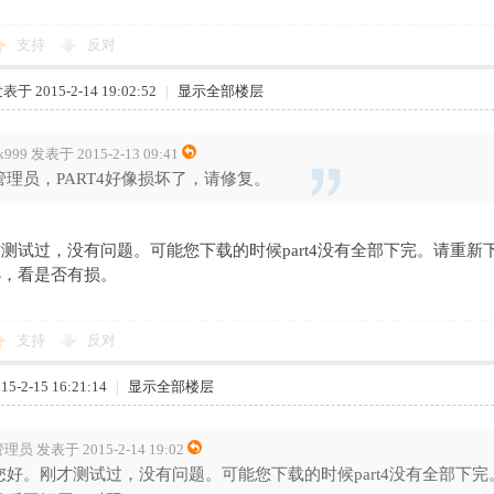
支持
反对
表于 2015-2-14 19:02:52
|
显示全部楼层
k999 发表于 2015-2-13 09:41
管理员，PART4好像损坏了，请修复。
测试过，没有问题。可能您下载的时候part4没有全部下完。请重新下载
小，看是否有损。
支持
反对
5-2-15 16:21:14
|
显示全部楼层
理员 发表于 2015-2-14 19:02
您好。刚才测试过，没有问题。可能您下载的时候part4没有全部下完。请