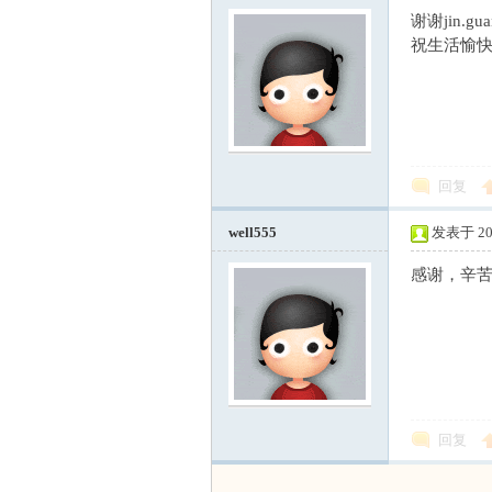
谢谢jin.gu
祝生活愉
回复
well555
发表于 201
感谢，辛苦
回复