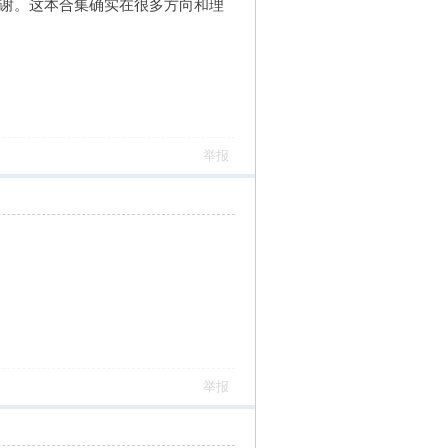
非常感谢。这本合集确实在很多方向和理
举报
举报