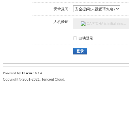
安全提问:
人机验证:
CAPTCHA
is initializing...
自动登录
登录
Powered by
Discuz!
X3.4
Copyright © 2001-2021, Tencent Cloud.